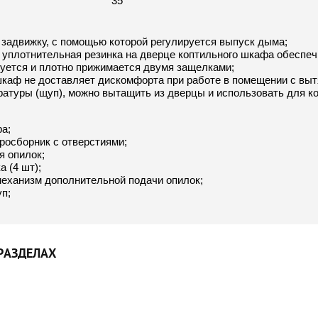
35
 задвижку, с помощью которой регулируется выпуск дыма;
 уплотнительная резинка на дверце коптильного шкафа обеспеч
руется и плотно прижимается двумя защелками;
шкаф не доставляет дискомфорта при работе в помещении с выт
ратуры (щуп), можно вытащить из дверцы и использовать для к
ра;
росборник с отверстиями;
я опилок;
а (4 шт);
механизм дополнительной подачи опилок;
п;
РАЗДЕЛАХ