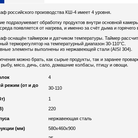
аф российского производства КШ-4 имеет 4 уровня.
ние подразумевает обработку продуктов внутри основной камер
среда появляется от нагрева, и именно за счёт дыма и горячего
аф оснащён таймером и датчиком температуры. Таймер рассчит
ный терморегулятор на температурный диапазон 30-110°С.
ивные элементы выполнены из нержавеющей стали (AISI 304).
копчения можно брать, как сырые продукты, так и заранее пров
рыбу, мясо, дичь, сало, домашние колбасы, птицу и овощи.
олок
4
й режим (от и до
30-110
т)
1
В)
220
пуса
нержавеющая сталь
рукции (мм)
580х460х900