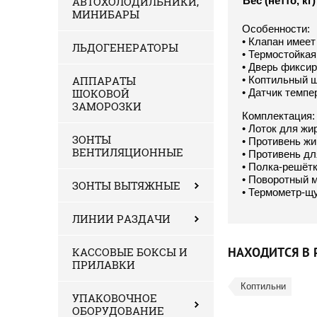
АВТОХОЛОДИЛЬНИКИ,
Вес (нетто, кг)
МИНИБАРЫ
Особенности:
• Клапан имеет
ЛЬДОГЕНЕРАТОРЫ
• Термостойкая
• Дверь фикси
АППАРАТЫ
• Коптильный 
ШОКОВОЙ
• Датчик темпе
ЗАМОРОЗКИ
Комплектация:
• Лоток для жи
ЗОНТЫ
• Противень жи
ВЕНТИЛЯЦИОННЫЕ
• Противень дл
• Полка-решётк
• Поворотный 
ЗОНТЫ ВЫТЯЖНЫЕ
• Термометр-щу
ЛИНИИ РАЗДАЧИ
НАХОДИТСЯ В 
КАССОВЫЕ БОКСЫ И
ПРИЛАВКИ
Коптильни
УПАКОВОЧНОЕ
ОБОРУДОВАНИЕ