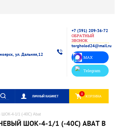
+7 (391) 209-36-72
ОБРАТНЫЙ
ЗВОНОК
torgholod24@mail.ru
сноярск, ул. Дальняя,12
MAX
Telegram
0
КОРЗИНА
ЛИЧНЫЙ КАБИНЕТ
 ШОК-4-1/1 (-40С) Abat
ВЫЙ ШОК-4-1/1 (-40С) ABAT В