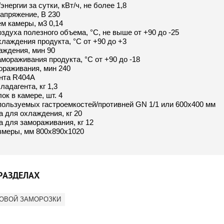
нергии за сутки, кВт/ч, не более 1,8
апряжение, В 230
м камеры, м3 0,14
здуха полезного объема, °С, не выше от +90 до -25
лаждения продукта, °С от +90 до +3
аждения, мин 90
мораживания продукта, °С от +90 до -18
ораживания, мин 240
нта R404A
адагента, кг 1,3
ок в камере, шт. 4
пользуемых гастроемкостей/противней GN 1/1 или 600х400 мм
 для охлаждения, кг 20
 для замораживания, кг 12
змеры, мм 800х890х1020
РАЗДЕЛАХ
ОВОЙ ЗАМОРОЗКИ