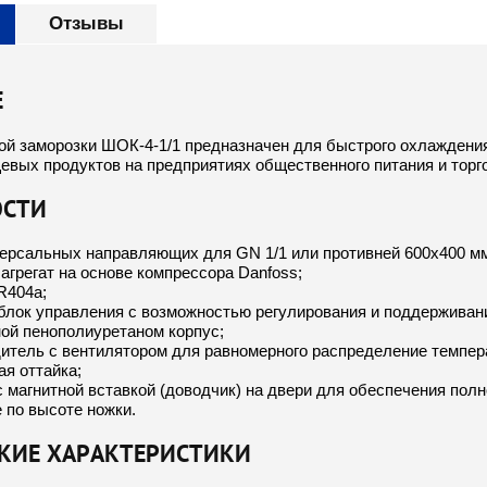
Отзывы
Е
ой заморозки ШОК-4-1/1 предназначен для быстрого охлаждени
евых продуктов на предприятиях общественного питания и торг
ОСТИ
иверсальных направляющих для GN 1/1 или противней 600х400 м
агрегат на основе компрессора Danfoss;
R404a;
 блок управления с возможностью регулирования и поддержива
ной пенополиуретаном корпус;
дитель с вентилятором для равномерного распределение темпер
ая оттайка;
с магнитной вставкой (доводчик) на двери для обеспечения пол
 по высоте ножки.
КИЕ ХАРАКТЕРИСТИКИ