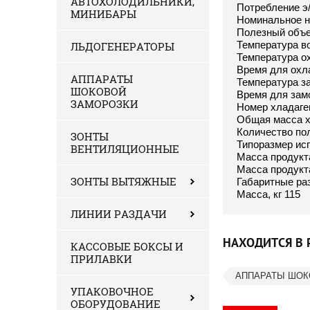
АВТОХОЛОДИЛЬНИКИ,
Потребление э/э
МИНИБАРЫ
Номинальное н
Полезный объе
Температура во
ЛЬДОГЕНЕРАТОРЫ
Температура ох
Время для охл
АППАРАТЫ
Температура за
ШОКОВОЙ
Время для зам
ЗАМОРОЗКИ
Номер хладаге
Общая масса хл
Количество пол
ЗОНТЫ
Типоразмер ис
ВЕНТИЛЯЦИОННЫЕ
Масса продукта
Масса продукта
ЗОНТЫ ВЫТЯЖНЫЕ
Габаритные ра
Масса, кг 115
ЛИНИИ РАЗДАЧИ
НАХОДИТСЯ В 
КАССОВЫЕ БОКСЫ И
ПРИЛАВКИ
АППАРАТЫ ШОК
УПАКОВОЧНОЕ
ОБОРУДОВАНИЕ